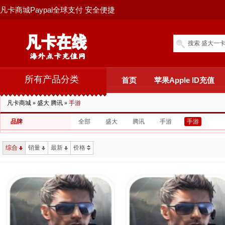
凡卡商城Paypal全球支付 安全便捷
搜索 盛大一卡
所有产品分类
首页
苹果Apple ID充值
凡卡商城
»
盛大 腾讯
»
手游
品牌
全部
盛大
腾讯
手游
手游
综合
销量
最新
价格