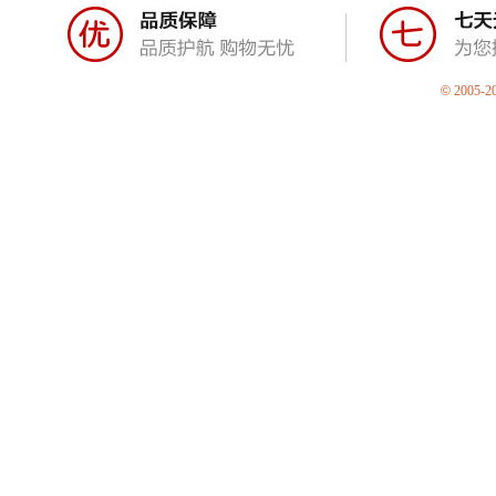
©
2005-2