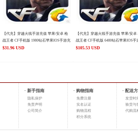
【代充】穿越火线手游充值 苹果/安卓 枪
【代充】穿越火线手游充值 苹果/安卓
战王者 CF手机版 1980钻石苹果IOS手游充
战王者 CF手机版 6480钻石苹果IOS
值
值
$
31.96 USD
$
105.53 USD
· 新手指南
· 购物指南
· 配送
隐私保护
免费注册
发货时
免责声明
实名认证
验货与
公司简介
购物流程
代购流
积分系统