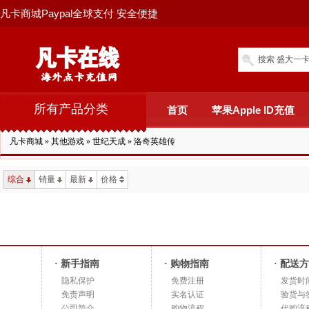
凡卡商城Paypal全球支付 安全便捷
搜索 盛大一卡
所有产品分类
首页
苹果Apple ID充值
凡卡商城
»
其他游戏
»
世纪天成
»
洛奇英雄传
综合
销量
最新
价格
· 新手指南
· 购物指南
· 配送
隐私保护
免费注册
发货时
免责声明
实名认证
验货与
公司简介
购物流程
代购流