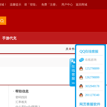
商城！
温馨提示
请
「登陆」
免费
「注册」
用户中心
返回商城
手游代充
共
0
件相关商品
在线咨询
1 / 1
1252798899
1262798899
3032949178
· 帮助信息
2011278340
密码找回
汇率相关
什么是PayPal限额？