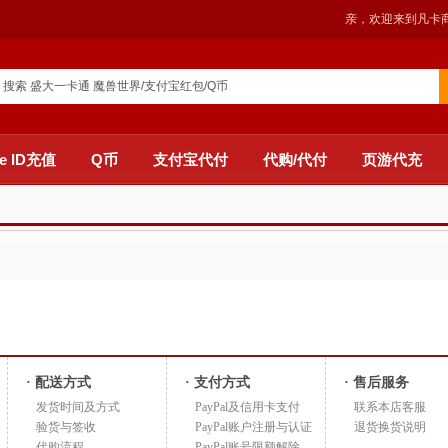
亲，欢迎来到凡卡
搜索 盛大一卡通 魔兽世界/支付宝红包/Q币
e ID充值
Q币
支付宝代付
代购/代付
页游代充
· 配送方式
· 支付方式
· 售后服务
发货时间及方式
PayPal及信用卡支付
联系本店客服
验货与签收
PayPal账户注册与认证
退货换货说明
代购流程
PayPal账号限额解除