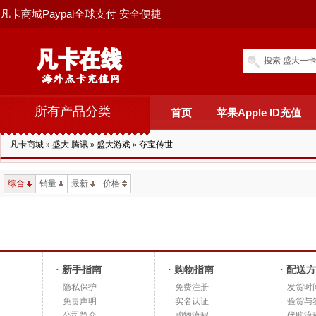
凡卡商城Paypal全球支付 安全便捷
搜索 盛大一卡
所有产品分类
首页
苹果Apple ID充值
凡卡商城
»
盛大 腾讯
»
盛大游戏
»
夺宝传世
综合
销量
最新
价格
· 新手指南
· 购物指南
· 配送
隐私保护
免费注册
发货时
免责声明
实名认证
验货与
公司简介
购物流程
代购流