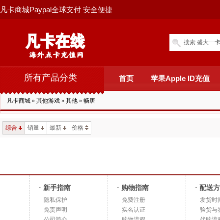
凡卡商城Paypal全球支付 安全便捷
搜索 盛大一卡
所有产品分类
首页
苹果Apple ID充值
凡卡商城
»
其他游戏
»
其他
»
畅唐
综合
销量
最新
价格
· 新手指南
· 购物指南
· 配送
隐私保护
免费注册
发货时
免责声明
实名认证
验货与
公司简介
购物流程
代购流