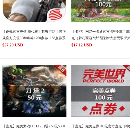
【正规官方充值 非代充】荒野行动手游正
【卡密】网易一卡通官方卡密100元100
规官方充值3280点券+200点券+168点券系
点（梦幻西游2/大话西游/大唐无双/武魂
统赠送 苹果版IOS Iphone/IPAD 正规充值
斩魂等网易所有游戏）
$
57.29 USD
$
17.12 USD
(此商品首次购买需
【直充】完美游戏DOTA2刀塔2 50元5000
【直充】完美点券100元官方直充（神