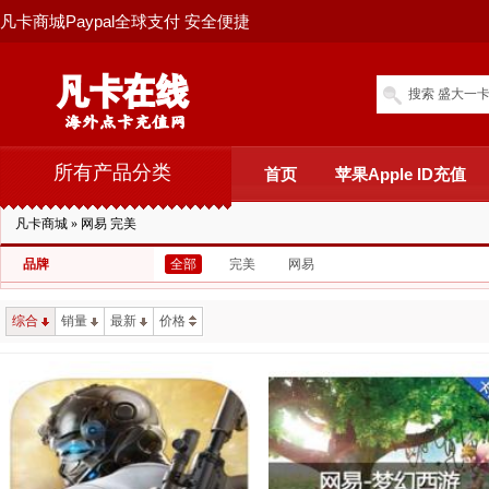
凡卡商城Paypal全球支付 安全便捷
搜索 盛大一卡
所有产品分类
首页
苹果Apple ID充值
凡卡商城
»
网易 完美
品牌
全部
完美
网易
综合
销量
最新
价格