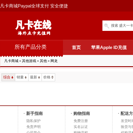
凡卡商城Paypal全球支付 安全便捷
搜索 盛大一卡
所有产品分类
首页
苹果Apple ID充值
凡卡商城
»
其他游戏
»
其他
»
网龙
综合
销量
最新
价格
· 新手指南
· 购物指南
· 配送
隐私保护
免费注册
发货时
免责声明
实名认证
验货与
公司简介
购物流程
代购流