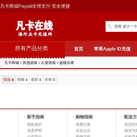
凡卡商城Paypal全球支付 安全便捷
搜索 盛大一卡
所有产品分类
首页
苹果Apple ID充值
凡卡商城
»
其他游戏
»
久游游戏
»
超级乐者
综合
销量
最新
价格
· 新手指南
· 购物指南
· 配送
隐私保护
免费注册
发货时
免责声明
实名认证
验货与
公司简介
购物流程
代购流