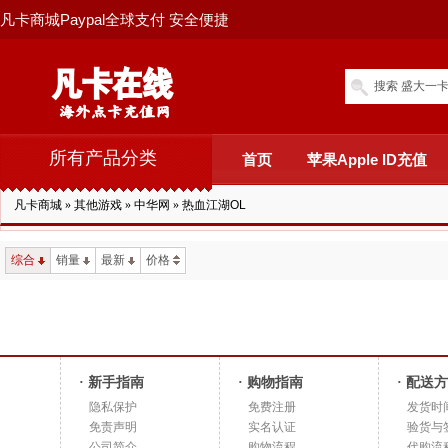
凡卡商城Paypal全球支付 安全便捷
搜索 盛大一卡
所有产品分类
首页
苹果Apple ID充值
凡卡商城
»
其他游戏
»
中华网
»
热血江湖OL
综合
销量
最新
价格
· 新手指南
· 购物指南
· 配送
隐私保护
免费注册
发货时
免责声明
实名认证
验货与
公司简介
购物流程
代购流